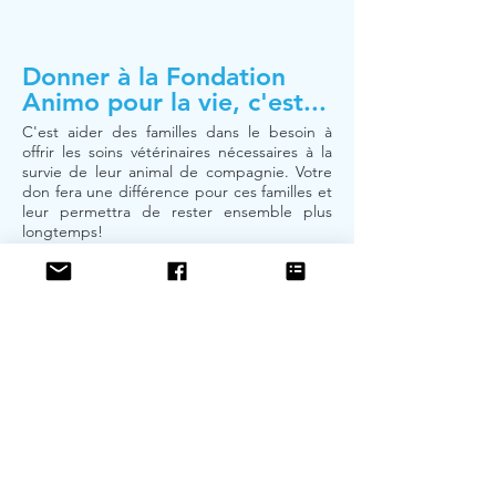
Donner à la Fondation
Animo pour la vie, c'est...
C'est aider des familles dans le besoin à
offrir les soins vétérinaires nécessaires à la
survie de leur animal de compagnie. Votre
don fera une différence pour ces familles et
leur permettra de rester ensemble plus
longtemps!
FAITES UN DON ET AIDEZ UN ANIMAL >
JOIGNEZ-VOUS
À NOUS!
Obtenez les dernières nouvelles,
soyez au courant des prochains
événements