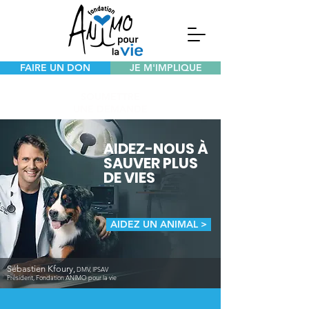
FAIRE UN DON
JE M'IMPLIQUE
SOUMETTRE
UNE DEMANDE
AIDEZ-NOUS À
SAUVER PLUS
DE VIES
AIDEZ UN ANIMAL >
Sébastien Kfoury,
DMV, IPSAV
Président, Fondation ANIMO pour la vie